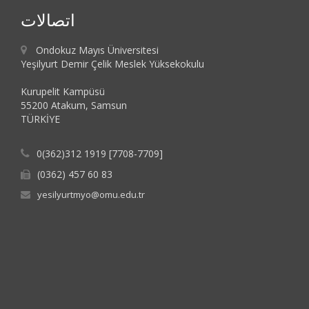
اتصالات
Ondokuz Mayıs Üniversitesi
Yeşilyurt Demir Çelik Meslek Yüksekokulu
Kurupelit Kampüsü
55200 Atakum, Samsun
TÜRKİYE
0(362)312 1919 [7708-7709]
(0362) 457 60 83
yesilyurtmyo@omu.edu.tr