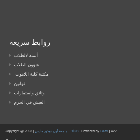
روابط سريعة
أتمتة لالطلاب
شؤون الطلاب
مكتبة كلية اللاهوت
قوانين
وثائق واستمارات
العيش في الحرم
Copyright @ 2023 |
جامعة أون دوكوز مايس
-
BİDB
| Powered by
Grav
| 422