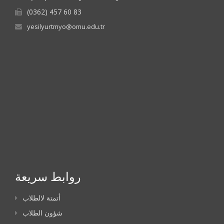
(0362) 457 60 83
yesilyurtmyo@omu.edu.tr
روابط سريعة
أتمتة لالطلاب
شؤون الطلاب