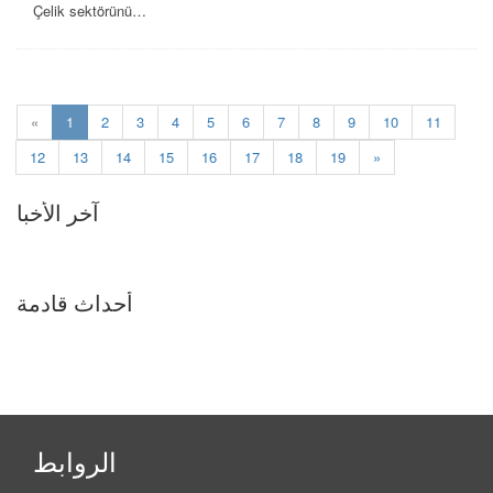
Çelik sektörünü…
(current)
«
1
2
3
4
5
6
7
8
9
10
11
12
13
14
15
16
17
18
19
»
آخر الأخبا
أحداث قادمة
الروابط