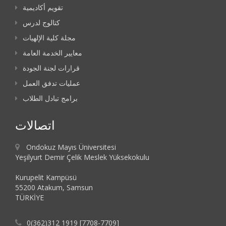
تقويم أكاديمية
كتالوج لدرس
مجلة كلية الإلهيات
معايير الخدمة العامة
قرارات لجنة الجودة
عمليات تدفق العمل
برامج تبادل الطلاب
اتصالات
Ondokuz Mayıs Üniversitesi
Yeşilyurt Demir Çelik Meslek Yüksekokulu
Kurupelit Kampüsü
55200 Atakum, Samsun
TÜRKİYE
0(362)312 1919 [7708-7709]