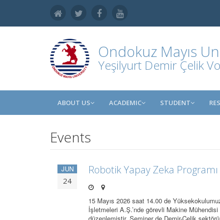
Ondokuz Mayıs Uni
Yeşilyurt Demir Çelik V
ABOUT US
ACADEMIC
STUDENT
RE
Events
Robotik Yapay Zeka Programı K
JUN
24
15 Mayıs 2026 saat 14.00 de Yüksekokulumuz 
İşletmeleri A.Ş.’nde görevli Makine Mühendis
düzenlemiştir. Seminer de Demir-Çelik sektö