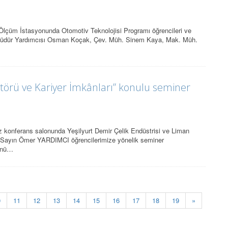
Ölçüm İstasyonunda Otomotiv Teknolojisi Programı öğrencileri ve
n Müdür Yardımcısı Osman Koçak, Çev. Müh. Sinem Kaya, Mak. Müh.
örü ve Kariyer İmkânları” konulu seminer
konferans salonunda Yeşilyurt Demir Çelik Endüstrisi ve Liman
i Sayın Ömer YARDIMCI öğrencilerimize yönelik seminer
rünü…
0
11
12
13
14
15
16
17
18
19
»