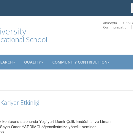
Anasayfa
UBS L
Communication
versity
ocational School
SEARCH
QUALITY
COMMUNITY CONTRIBUTION
ariyer Etkinliği
konferans salonunda Yeşilyurt Demir Çelik Endüstrisi ve Liman
i Sayın Ömer YARDIMCI öğrencilerimize yönelik seminer
rünü…