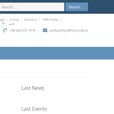
Search …
ogin
E-mail
Directory
OMÜ Portal
TR
عربي
+90 362 312 1919
yesilyurtmyo@omu.edu.tr
Last News
Last Events