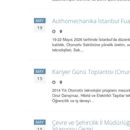
Authomechanika İstanbul Fuar
MAY
19
19-22 Mayıs 2026 tarihinde İstanbul’da düzenle
katıldık. Otomotiv Sektörüne yönelik üretim, serv
teknolojileri, Sek…
Kariyer Günü Toplantısı (Onu
MAY
15
2014 Yılı Otomotiv teknolojisi programı mezun
Onur Danışmaz, Hibrid ve Elektrikli Taşıtlar tek
Öğrencilik ve iş deneyi…
Çevre ve Şehircilik İl Müdürl
MAY
İstasyonu Gezisi
15