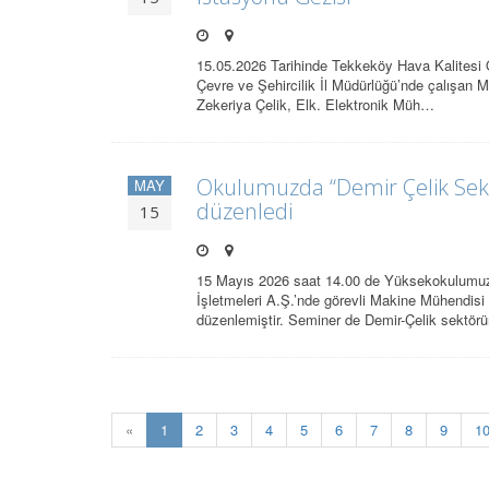
15.05.2026 Tarihinde Tekkeköy Hava Kalitesi 
Çevre ve Şehircilik İl Müdürlüğü’nde çalışa
Zekeriya Çelik, Elk. Elektronik Müh…
Okulumuzda “Demir Çelik Sekt
MAY
düzenledi
15
15 Mayıs 2026 saat 14.00 de Yüksekokulumuz 
İşletmeleri A.Ş.’nde görevli Makine Mühendis
düzenlemiştir. Seminer de Demir-Çelik sektö
(current)
«
1
2
3
4
5
6
7
8
9
1