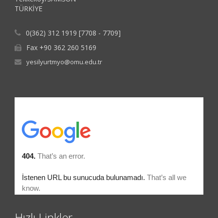
TÜRKİYE
0(362) 312 1919 [7708 - 7709]
Fax +90 362 260 5169
yesilyurtmyo@omu.edu.tr
Hızlı Linkler