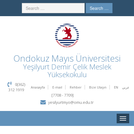
Search …
Ondokuz Mayıs Üniversitesi
Yeşilyurt Demir Çelik Meslek
Yüksekokulu
0(362)
Anasayfa
E-mail
Rehber
Bize Ulaşın
EN
عربي
312 1919
[7708 - 7709]
yesilyurtmyo@omu.edu.tr
Toggle
naviga