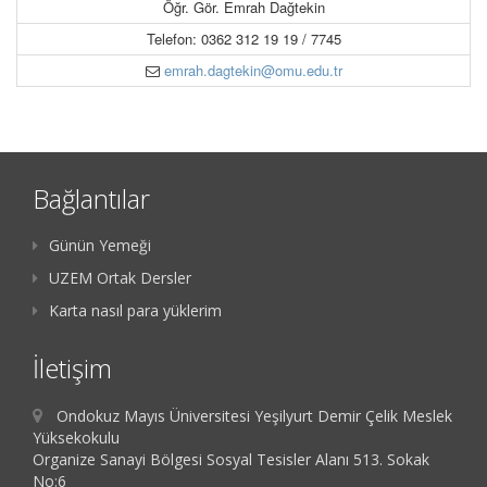
Öğr. Gör. Emrah Dağtekin
Telefon: 0362 312 19 19 / 7745
emrah.dagtekin@omu.edu.tr
Bağlantılar
Günün Yemeği
UZEM Ortak Dersler
Karta nasıl para yüklerim
İletişim
Ondokuz Mayıs Üniversitesi Yeşilyurt Demir Çelik Meslek
Yüksekokulu
Organize Sanayi Bölgesi Sosyal Tesisler Alanı 513. Sokak
No:6