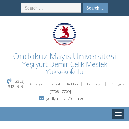
Search …
Ondokuz Mayıs Üniversitesi
Yeşilyurt Demir Çelik Meslek
Yüksekokulu
0(362)
Anasayfa
E-mail
Rehber
Bize Ulaşın
EN
عربي
312 1919
[7708 - 7709]
yesilyurtmyo@omu.edu.tr
Toggle
naviga