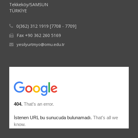
Tekkeköy/SAMSUN
TÜRKİYE
0(362) 312 1919 [7708 - 7709]
Fax +90 362 260 5169
yesilyurtmyo@omu.edu.tr