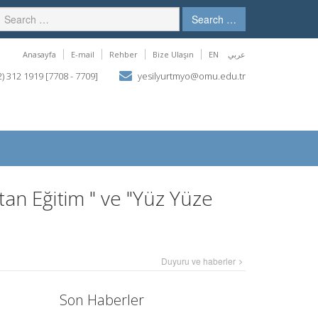
Search …
Anasayfa
E-mail
Rehber
Bize Ulaşın
EN
عربي
) 312 1919 [7708 - 7709]
yesilyurtmyo@omu.edu.tr
tan Eğitim " ve "Yüz Yüze
Duyuru ve haberler
Son Haberler