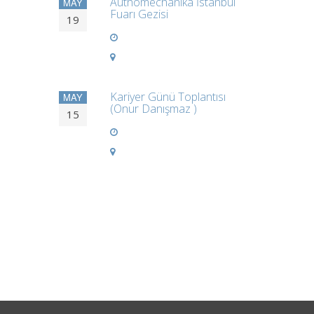
Authomechanika İstanbul
MAY
Fuarı Gezisi
19
Kariyer Günü Toplantısı
MAY
(Onur Danışmaz )
15