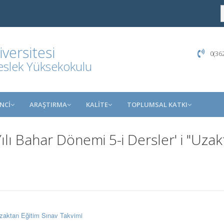
ersitesi
0(362
eslek Yüksekokulu
NCİ
ARAŞTIRMA
KALİTE
TOPLUMSAL KATKI
lı Bahar Dönemi 5-i Dersler' i "Uzak
zaktan Eğitim Sınav Takvimi