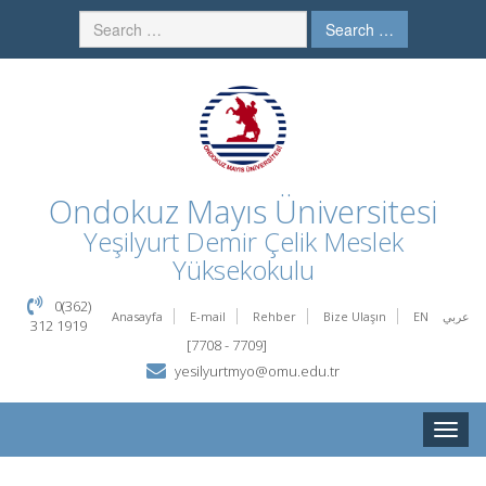
Search …
Ondokuz Mayıs Üniversitesi
Yeşilyurt Demir Çelik Meslek
Yüksekokulu
0(362)
Anasayfa
E-mail
Rehber
Bize Ulaşın
EN
عربي
312 1919
[7708 - 7709]
yesilyurtmyo@omu.edu.tr
Toggle
naviga