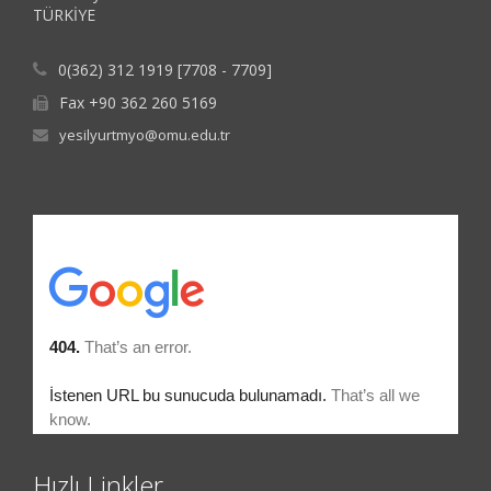
TÜRKİYE
0(362) 312 1919 [7708 - 7709]
Fax +90 362 260 5169
yesilyurtmyo@omu.edu.tr
Hızlı Linkler