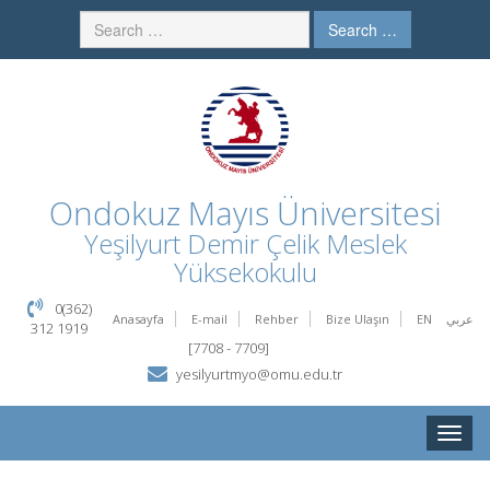
Search …
Ondokuz Mayıs Üniversitesi
Yeşilyurt Demir Çelik Meslek
Yüksekokulu
0(362)
Anasayfa
E-mail
Rehber
Bize Ulaşın
EN
عربي
312 1919
[7708 - 7709]
yesilyurtmyo@omu.edu.tr
Toggle
naviga