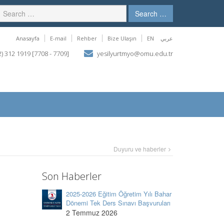
Search …
Anasayfa
E-mail
Rehber
Bize Ulaşın
EN
عربي
) 312 1919 [7708 - 7709]
yesilyurtmyo@omu.edu.tr
Duyuru ve haberler
Son Haberler
2025-2026 Eğitim Öğretim Yılı Bahar
Dönemi Tek Ders Sınavı Başvuruları
2 Temmuz 2026