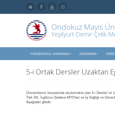
Ondokuz Mayıs Üniv
Yeşilyurt Demir Çelik M
YÜKSEKOKUL HAKKINDA
AKADEMİK
ÖĞRE
5-i Ortak Dersler Uzaktan Eğ
Üniversitemiz bünyesinde okutulmakta olan 5-i Dersler' ini Uza
Türk Dili, İngilizce (Sadece MYO'lar) ve İş Sağlığı ve Güve
Aşağıdaki gibidir.