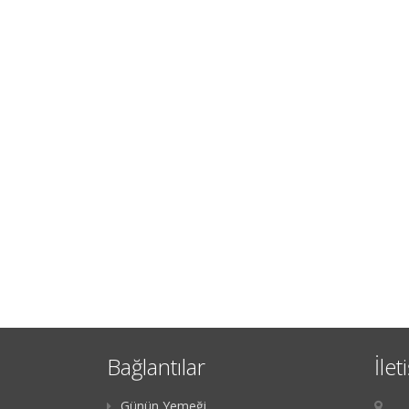
Bağlantılar
İlet
Günün Yemeği