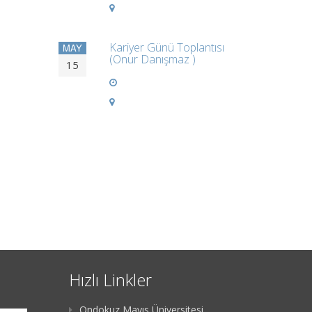
Kariyer Günü Toplantısı
MAY
(Onur Danışmaz )
15
Hızlı Linkler
Ondokuz Mayıs Üniversitesi