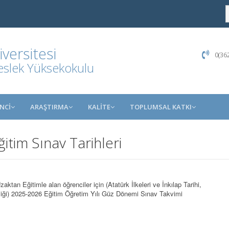
ersitesi
0(362
eslek Yüksekokulu
NCİ
ARAŞTIRMA
KALİTE
TOPLUMSAL KATKI
itim Sınav Tarihleri
ktan Eğitimle alan öğrenciler için (Atatürk İlkeleri ve İnkılap Tarihi,
nliği) 2025-2026 Eğitim Öğretim Yılı Güz Dönemi Sınav Takvimi