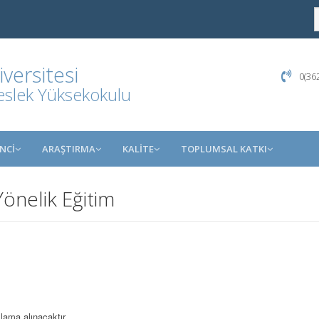
ersitesi
0(362
eslek Yüksekokulu
NCİ
ARAŞTIRMA
KALİTE
TOPLUMSAL KATKI
önelik Eğitim
lama alınacaktır.