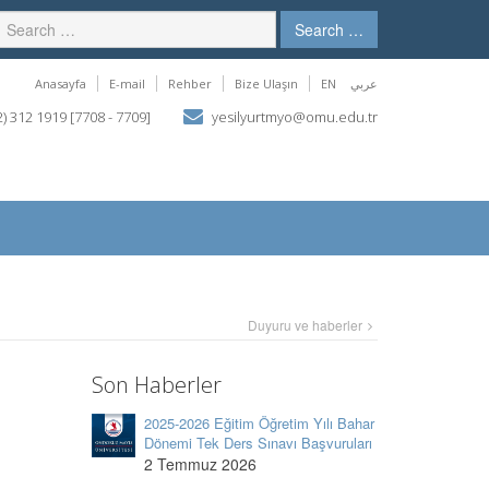
Search …
Anasayfa
E-mail
Rehber
Bize Ulaşın
EN
عربي
) 312 1919 [7708 - 7709]
yesilyurtmyo@omu.edu.tr
Duyuru ve haberler
Son Haberler
2025-2026 Eğitim Öğretim Yılı Bahar
Dönemi Tek Ders Sınavı Başvuruları
2 Temmuz 2026