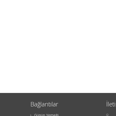
Bağlantılar
İlet
Günün Yemeği