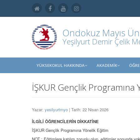
Ondokuz Mayıs Üniv
Yeşilyurt Demir Çelik M
YÜKSEKOKUL HAKKINDA
AKADEMİK
ÖĞRE
İŞKUR Gençlik Programına Y
Yazar:
yesilyurtmyo
| Tarih: 22 Nisan 2026
İLGİLİ ÖĞRENCİLERİN DİKKATİNE
İŞKUR Gençlik Programına Yönelik Eğitim
NOT : Eğitimlere katılım zorunlu olup, eğitimler sonunda yok