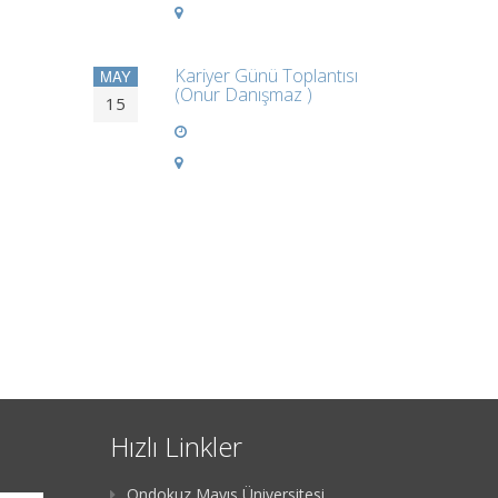
Kariyer Günü Toplantısı
MAY
(Onur Danışmaz )
15
Hızlı Linkler
Ondokuz Mayıs Üniversitesi