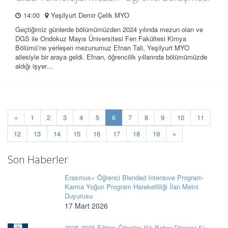
14:00
Yeşilyurt Demir Çelik MYO
Geçtiğimiz günlerde bölümümüzden 2024 yılında mezun olan ve
DGS ile Ondokuz Mayıs Üniversitesi Fen Fakültesi Kimya
Bölümü’ne yerleşen mezunumuz Efnan Tali, Yeşilyurt MYO
ailesiyle bir araya geldi. Efnan, öğrencilik yıllarında bölümümüzde
aldığı işyer…
(current)
«
1
2
3
4
5
6
7
8
9
10
11
12
13
14
15
16
17
18
19
»
Son Haberler
Erasmus+ Öğrenci Blended Intensıve Program-
Karma Yoğun Program Hareketliliği İlan Metni
Duyurusu
17 Mart 2026
2025-2026 Eğitim-Öğretim Yılı Bahar Dönemi 5/ı