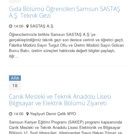
Gıda Bölümü Öğrencileri Samsun SASTAŞ
A.Ş. Teknik Gezi
14:00
SASTAŞ A.Ş.
Öğrencilerimizle birlikte Samsun SASTAŞ A.Ş.’ye
gerçekleştirdiğimiz teknik gezi son derece verimli ve öğretici geçti.
Fabrika Müdürü Sayın Turgut Oflu ve Üretim Müdürü Sayın Gülcan
Burcu Balcı, üretim süreçleri hakkında değerli bilgiler paylaştı,
öğr…
ARA
18
Canik Mesleki ve Teknik Anadolu Lisesi
Bilgisayar ve Elektrik Bölümü Ziyareti
14:00
Yeşilyurt Demir Çelik MYO
Samsun Kariyer Eğitimi Programı (SAKEP) programı kapsamında
Canik Mesleki ve Teknik Anadolu Lisesi Elektronik ve Bilgisayar
Bölümü 12. Sınıf öğrencileri, öğretmenleri Sayın Hakan Yılmaz ve