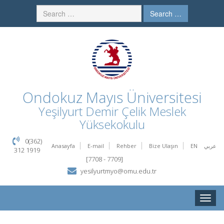
Search …
Ondokuz Mayıs Üniversitesi
Yeşilyurt Demir Çelik Meslek
Yüksekokulu
0(362)
Anasayfa
E-mail
Rehber
Bize Ulaşın
EN
عربي
312 1919
[7708 - 7709]
yesilyurtmyo@omu.edu.tr
Toggle
naviga