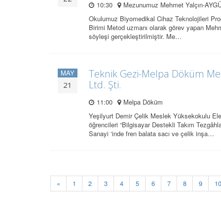
10:30
Mezunumuz Mehmet Yalçın-AYGÜN 
Okulumuz Biyomedikal Cihaz Teknolojileri Pr
Birimi Metod uzmanı olarak görev yapan Mehmet
söyleşi gerçekleştirilmiştir. Me…
Teknik Gezi-Melpa Döküm Meta
MAY
Ltd. Şti.
21
11:00
Melpa Döküm
Yeşilyurt Demir Çelik Meslek Yüksekokulu El
öğrencileri “Bilgisayar Destekli Takım Tezgâh
Sanayi ‘inde fren balata sacı ve çelik inşa…
«
1
2
3
4
5
6
7
8
9
1