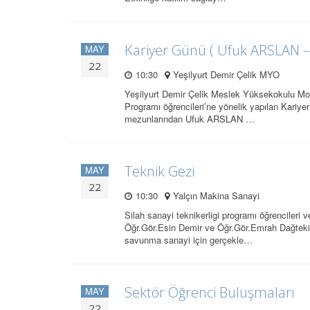
Kariyer Günü ( Ufuk ARSLAN –
MAY
22
10:30
Yeşilyurt Demir Çelik MYO
Yeşilyurt Demir Çelik Meslek Yüksekokulu Moto
Programı öğrencileri’ne yönelik yapılan Kariye
mezunlarından Ufuk ARSLAN …
Teknik Gezi
MAY
22
10:30
Yalçın Makina Sanayi
Silah sanayi teknikerligi programı öğrencileri
Öğr.Gör.Esin Demir ve Öğr.Gör.Emrah Dağtekin
savunma sanayi için gerçekle…
Sektör Öğrenci Buluşmaları
MAY
22