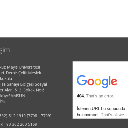
işim
uz Mayıs Üniversitesi
yurt Demir Çelik Meslek
kokulu
ize Sanayi Bölgesi Sosyal
ler Alanı 513. Sokak No:6
eköy/SAMSUN
İYE
362) 312 1919 [7708 - 7709]
x +90 362 260 5169