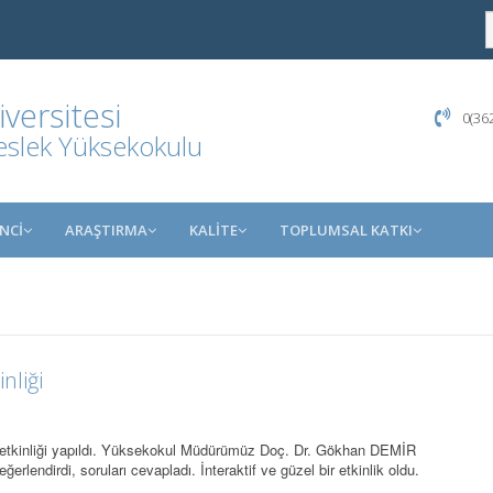
ersitesi
0(362
eslek Yüksekokulu
NCİ
ARAŞTIRMA
KALİTE
TOPLUMSAL KATKI
nliği
tkinliği yapıldı. Yüksekokul Müdürümüz Doç. Dr. Gökhan DEMİR
eğerlendirdi, soruları cevapladı. İnteraktif ve güzel bir etkinlik oldu.