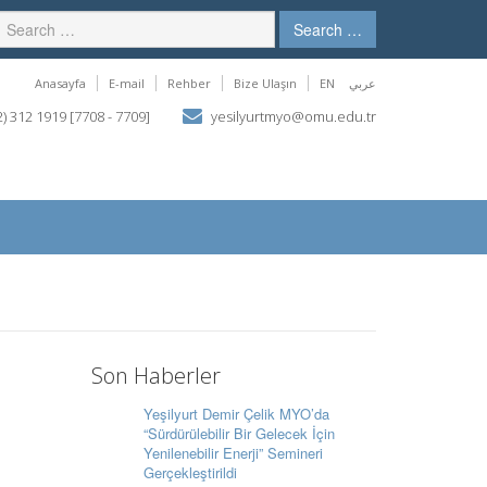
Search …
Anasayfa
E-mail
Rehber
Bize Ulaşın
EN
عربي
) 312 1919 [7708 - 7709]
yesilyurtmyo@omu.edu.tr
Son Haberler
Yeşilyurt Demir Çelik MYO’da
“Sürdürülebilir Bir Gelecek İçin
Yenilenebilir Enerji” Semineri
Gerçekleştirildi