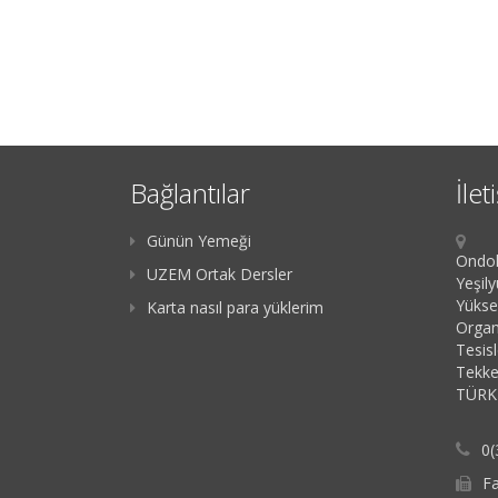
Bağlantılar
İlet
Günün Yemeği
Ondok
UZEM Ortak Dersler
Yeşil
Yükse
Karta nasıl para yüklerim
Organ
Tesis
Tekk
TÜRK
0(
Fa