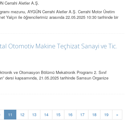
Cerrahi Aletler A.Ş.
ogramı mezunu, AYGÜN Cerrahi Aletler A.Ş. Cerrahi Motor Üretim
 Yalçın ile öğrencilerimiz arasında 22.05.2025 10:30 tarihinde bir
l Otomotiv Makine Teçhizat Sanayi ve Tic.
ektronik ve Otomasyon Bölümü Mekatronik Programı 2. Sınıf
ları” dersi kapsamında, 21.05.2025 tarihinde Samsun Organize
(current)
0
11
12
13
14
15
16
17
18
19
»