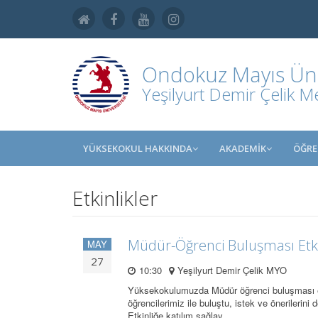
Ondokuz Mayıs Üniv
Yeşilyurt Demir Çelik M
YÜKSEKOKUL HAKKINDA
AKADEMİK
ÖĞRE
Etkinlikler
Müdür-Öğrenci Buluşması Etki
MAY
27
10:30
Yeşilyurt Demir Çelik MYO
Yüksekokulumuzda Müdür öğrenci buluşması e
öğrencilerimiz ile buluştu, istek ve önerilerini d
Etkinliğe katılım sağlay…