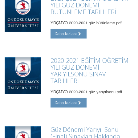
YILI GÜZ DÖNEMİ
BÜTÜNLEME TARİHLERİ
YDÇMYO 2020-2021 güz bütünleme.pdf
Daha fazlası
2020-2021 EĞİTİM-ÖĞRETİM
YILI GÜZ DÖNEMİ
YARIYILSONU SINAV
TARİHLERİ
YDÇMYO 2020-2021 güz yarıyılsonu.pdf
Daha fazlası
Güz Dönemi Yarıyıl Sonu
(Final) Sınavları Hakkında