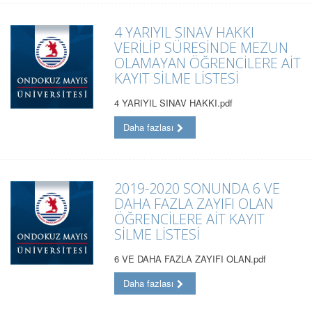
4 YARIYIL SINAV HAKKI
VERİLİP SÜRESİNDE MEZUN
OLAMAYAN ÖĞRENCİLERE AİT
KAYIT SİLME LİSTESİ
4 YARIYIL SINAV HAKKI.pdf
Daha fazlası
2019-2020 SONUNDA 6 VE
DAHA FAZLA ZAYIFI OLAN
ÖĞRENCİLERE AİT KAYIT
SİLME LİSTESİ
6 VE DAHA FAZLA ZAYIFI OLAN.pdf
Daha fazlası