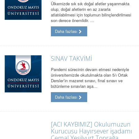
Ülkemizde sık sık doğal afetler yaşanmakta
olup, doğal afetlerin en az zararla
atlatılabilmesi için toplumun bilinçlendirilmesi
son derece önemlidir. …
Daha fazlası
SINAV TAKVİMİ
Pandemi sürecinin devam etmesi nedeniyle
üniversitemizde okutulmakta olan 5/ı Ortak
Dersler’in mazeret sınavı, final sınavı ve
bütünleme sınavları aşa…
Daha fazlası
[ACI KAYBIMIZ] Okulumuzun
Kurucusu Hayırsever işadamı
Cemal Yeşilyurt Toprağa