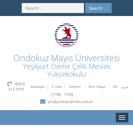
Search …
Ondokuz Mayıs Üniversitesi
Yeşilyurt Demir Çelik Meslek
Yüksekokulu
0(362)
Anasayfa
E-mail
Rehber
Bize Ulaşın
EN
عربي
312 1919
[7708 - 7709]
yesilyurtmyo@omu.edu.tr
Toggle
naviga