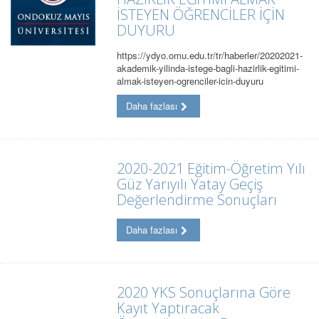
İSTEYEN ÖĞRENCİLER İÇİN
DUYURU
https://ydyo.omu.edu.tr/tr/haberler/20202021-
akademik-yilinda-istege-bagli-hazirlik-egitimi-
almak-isteyen-ogrenciler-icin-duyuru
Daha fazlası
2020-2021 Eğitim-Öğretim Yılı
Güz Yarıyılı Yatay Geçiş
Değerlendirme Sonuçları
Daha fazlası
2020 YKS Sonuçlarına Göre
Kayıt Yaptıracak