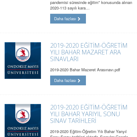
pandemisi süresinde eğitim" konusunda alınan
2020-113 sayılı kara…
Daha fazlası
2019-2020 EĞİTİM-ÖĞRETİM
YILI BAHAR MAZARET ARA
SINAVLARI
2019-2020 Bahar Mazeret Arasınavı.pdf
Daha fazlası
2019-2020 EĞİTİM-ÖĞRETİM
YILI BAHAR YARIYIL SONU
SINAV TARİHLERİ
2019-2020 Eğitim-Öğretim Yılı Bahar Yarıyıl
Sonu Sınav tarihleri ektedir. Sınavlar Google