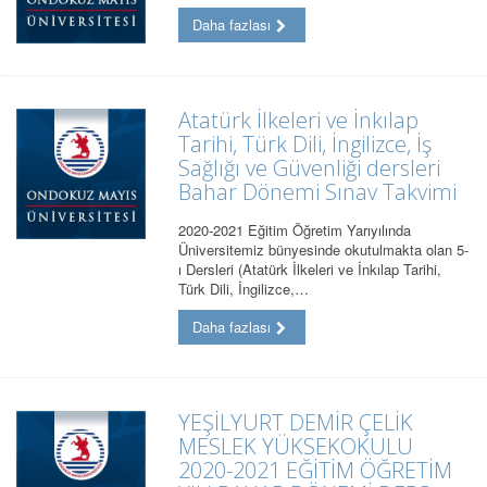
Daha fazlası
Atatürk İlkeleri ve İnkılap
Tarihi, Türk Dili, İngilizce, İş
Sağlığı ve Güvenliği dersleri
Bahar Dönemi Sınav Takvimi
2020-2021 Eğitim Öğretim Yarıyılında
Üniversitemiz bünyesinde okutulmakta olan 5-
ı Dersleri (Atatürk İlkeleri ve İnkılap Tarihi,
Türk Dili, İngilizce,…
Daha fazlası
YEŞİLYURT DEMİR ÇELİK
MESLEK YÜKSEKOKULU
2020-2021 EĞİTİM ÖĞRETİM