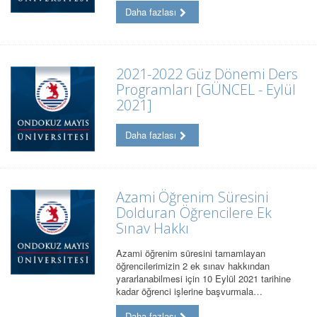
Daha fazlası
2021-2022 Güz Dönemi Ders
Programları [GÜNCEL - Eylül
2021]
Daha fazlası
Azami Öğrenim Süresini
Dolduran Öğrencilere Ek
Sınav Hakkı
Azami öğrenim süresini tamamlayan
öğrencilerimizin 2 ek sınav hakkından
yararlanabilmesi için 10 Eylül 2021 tarihine
kadar öğrenci işlerine başvurmala…
Daha fazlası